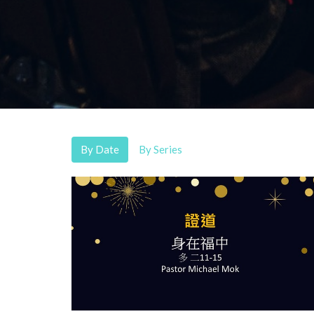
By Date
By Series