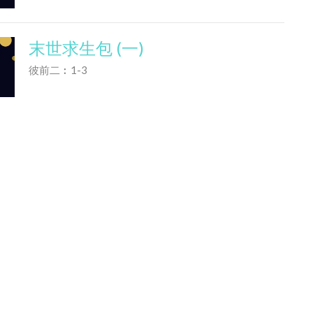
末世求生包 (一)
彼前二︰1-3
Michael Mok
粵語事工帶領牧者
January 5, 2025
辦公時間
(403) 254-1030
Tue to Fri 9:00AM
*Closed On Holida
office@southgatealliance.org