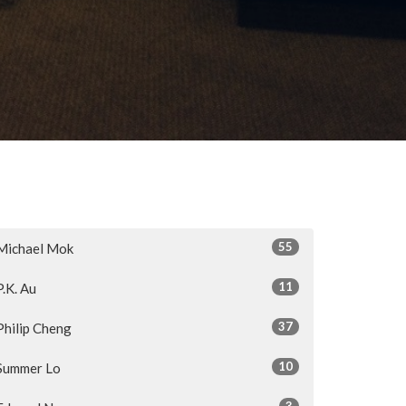
55
Michael Mok
11
P.K. Au
37
Philip Cheng
10
Summer Lo
3