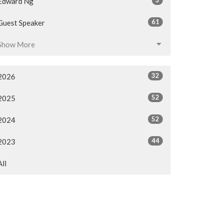
Edward Ng
61
Guest Speaker
Show More
32
2026
52
2025
52
2024
44
2023
All