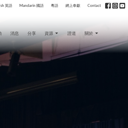
lish 英語
Mandarin 國語
粵語
網上奉獻
Contact
動
消息
分享
資源
證道
關於