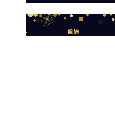
Location
聯繫
1436 James Mckevitt Rd SW
Phone:
Calgary, AB
Email
: