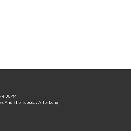
 - 4:30PM
ys And The Tuesday After Long