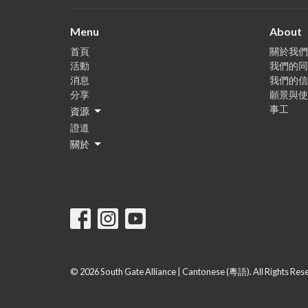
Menu
About
首頁
關於我們
活動
我們的同
消息
我們的信
分享
願景與使
事工
資源
證道
關於
© 2026 South Gate Alliance | Cantonese (粵語). All Rights Res