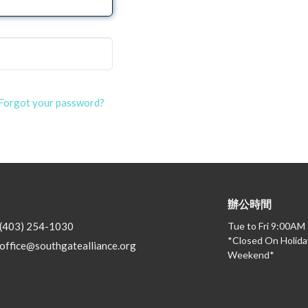
Forgot your password?
辦公時間
(403) 254-1030
Tue to Fri 9:00AM
*Closed On Holida
office@southgatealliance.org
Weekend*