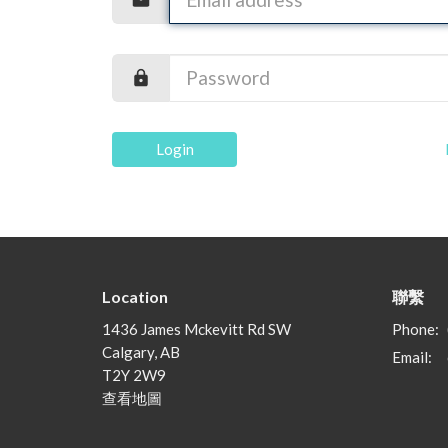
Login
Location
聯繫
1436 James Mckevitt Rd SW
Phone:
Calgary, AB
Email
:
T2Y 2W9
查看地圖