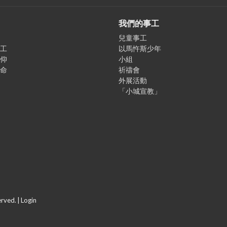
我們的事工
兒童事工
工
以馬忤斯少年
仰
小組
命
祈禱會
外展活動
「小城宣教」
erved. |
Login