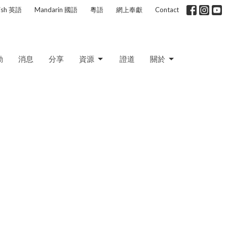
lish 英語
Mandarin 國語
粵語
網上奉獻
Contact
動
消息
分享
資源
證道
關於