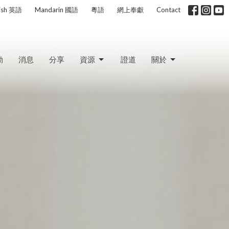
lish 英語
Mandarin 國語
粵語
網上奉獻
Contact
動
消息
分享
資源
證道
關於